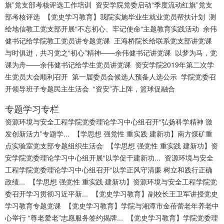
旗”党支部考核评选工作培训
资安学院党委启动“季度流动红旗”党支
部考核评选
【党史学习教育】我院实施毕业生就业党员帮扶计划
测
绘地信教工党支部开展“不忘初心、牢记使命“主题教育实践活动
余伟
健书记给学院教工党员讲专题党课
王海桥院长给联系党支部讲党课
与时俱进，共习党之“初心”精神——余伟健书记讲党课
以梦为马，党
课为舟——余伟健书记给学生党员讲党课
资安学院2019年第二次学
生党员大会顺利召开
第一届委员会候选人预备人选公示
学院党委召
开领导班子专题民主生活会
“资安”齐上阵，篮球促融合
专题学习专栏
资源环境与安全工程学院党委理论学习中心组召开“弘扬科学精神 激
发创新活力”专题学...
【学思想 强党性 重实践 建新功】南方煤矿重
点实验室党支部专题组织生活会
【学思想 强党性 重实践 建新功】资
安学院党委理论学习中心组开展“以学促干建新功...
资源环境与安全
工程学院党委理论学习中心组召开“以学正风守清廉 树立和践行正确
政绩...
【学思想 强党性 重实践 建新功】资源环境与安全工程学院党
委召开学习贯彻习近平新...
【党史学习教育】副校长王卫军讲授党史
学习教育专题党课
【党史学习教育】学院与湘潭市金蓓蕾老年养老中
心举行 “尊老爱老”志愿服务签约揭牌...
【党史学习教育】学院党委理