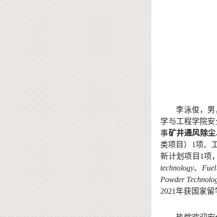
李泳俊，男
学与工程学院安
事
矿井通风除尘
类项目）
1
项、
新计划项目
1
项
technology
、
Fuel
Powder Technolo
2021
年获国家留