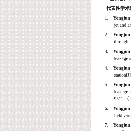
代表性学术
1.
Yongjun
jet and a
2
.
Yongjun
through a
3
.
Yongjun
leakage 
4
.
Yongjun
station[J
5
.
Yongjun
leakage 
9511.
（
J
6
.
Yongjun
field var
7
.
Yongjun