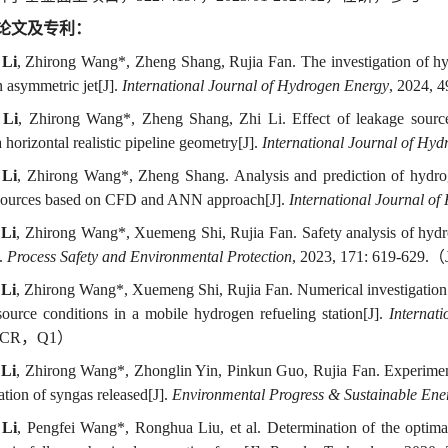
论文及专利：
 Li
,
Zhirong
Wang
*
, Zheng Shang,
Rujia
Fan.
The investigation of h
n asymmetric jet[J].
International Journal of Hydrogen Energy
, 2024, 4
 Li
,
Zhirong
Wang
*
, Zheng Shang,
Zhi
Li.
Effect of leakage sourc
 horizontal realistic pipeline geometry[J].
International Journal of Hy
 Li
,
Zhirong
Wang
*
, Zheng Shang.
Analysis and prediction of hydro
sources based on CFD and ANN approach[J].
International Journal o
 Li
,
Zhirong
Wang*,
Xuemeng
Shi
,
Rujia
Fan. Safety analysis of hyd
].
Process Safety and Environmental Protection
, 2023, 171: 619-629.
（
 Li
,
Zhirong
Wang*,
Xuemeng
Shi,
Rujia
Fan.
Numerical investigation
source conditions in a mobile hydrogen refueling station[J].
Internat
CR
，
Q
1
）
 Li
,
Zhirong
Wang
*
,
Zhonglin
Yin,
Pinkun
Guo,
Rujia
Fan.
Experimen
iation of syngas released[J].
Environmental Progress & Sustainable Ene
 Li
,
Pengfei
Wang*,
Ronghua
Liu, et al. Determination of the optimal