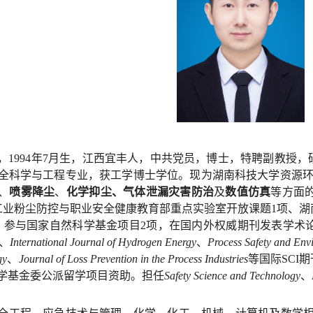
，
1
994
年
7
月生，
江西宜丰人，
中共党员，
博士，
特聘
副教授
，
全科学与工程专业，获工学博士学位。
现为湖南科技大学
资源
、
喷雾降尘
、
化学抑尘、
气体
泄漏灾害防治
及
数值仿真
等方面
工业粉尘防控与职业安全
健康教育部重点实验室
开放课题
1
项、
湖
，参与国家自然科学基金项目
2
项，在国内外权威期刊发表学术
、
International Journal of Hydrogen Energy
、
Process Safety and Env
gy
、
Journal of Loss Prevention in the Process Industries
等国际
S
CI
期
学基金委公派留学项目资助。
担任
Safety Science and Technology
、