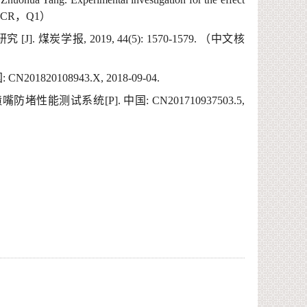
J
CR
，
Q
1
）
研究
[J].
煤炭学报
, 2019, 44(5): 1570-1579.
（
中文核
国
:
CN201820108943.X,
2018-09-04.
喷嘴防堵性能测试系统
[P].
中国
:
CN201710937503.5,