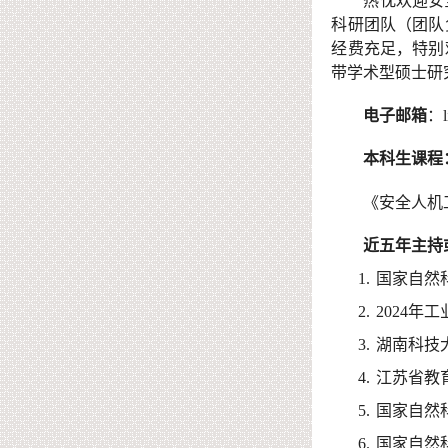
热忱欢迎
安
科研
团队
（
团队
经费充足，特别
带学术型硕士研
电子邮箱
：
本科生
课程
《安全人机
近五年主持
1
.
国家自然
2.
2
024
年
工
3
.
湖南科技
4
.
江苏省教
5
.
国家自然
6
.
国家自然