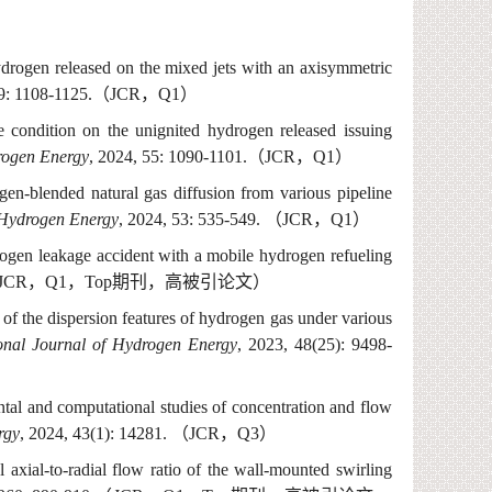
ydrogen released on the mixed jets with an axisymmetric
9: 1108-1125.
（
J
CR
，
Q
1
）
e condition on the unignited hydrogen released issuing
drogen Energy
, 2024, 55: 1090-1101.
（
J
CR
，
Q
1
）
gen-blended natural gas diffusion from various pipeline
f Hydrogen Energy
, 2024, 53: 535-549.
（
J
CR
，
Q
1
）
rogen leakage accident with a mobile hydrogen refueling
J
CR
，
Q
1
，
T
op
期刊，高被引论文）
 of the dispersion features of hydrogen gas under various
ional Journal of Hydrogen Energy
, 2023, 48(25): 9498-
tal and computational studies of concentration and flow
rgy
, 2024, 43(1): 14281.
（
J
CR
，
Q
3
）
 axial-to-radial flow ratio of the wall-mounted swirling