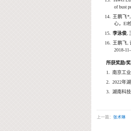
of bust 
1
4
.
王鹏飞
*
心，
EI
1
5
.
李泳俊
,
1
6
.
王鹏飞
,
2018-11-
所获奖励
/
奖
1
.
南京工
2
.
2022
年
3
.
湖南科
上一篇：
张术琳