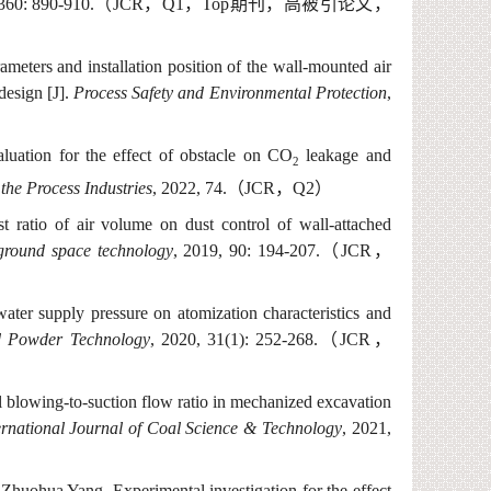
 360: 890-910.
（
J
CR
，
Q
1
，
T
op
期刊，
高被引论文，
rameters and installation position of the wall-mounted air
design [J].
Process Safety and Environmental Protection
,
aluation for the effect of obstacle on CO
leakage and
2
 the Process Industries
, 2022, 74.
（
J
CR
，
Q
2
）
st ratio of air volume on dust control of wall-attached
round space technology
, 2019, 90: 194-207.
（
J
CR
，
water supply pressure on atomization characteristics and
 Powder Technology
, 2020, 31(1): 252-268.
（
J
CR
，
l blowing-to-suction flow ratio in mechanized excavation
ernational Journal of Coal Science & Technology
, 2021,
,
Zhuohua
Yang
.
Experimental investigation for the effect