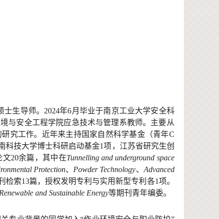
硕士生导师
。
2
024
年
6
月毕业于南京工业大学安全科
环境与安全工程学院应急技术与管理系教师
。
主要从
的研究工作。
近年来主持
国家自然科学基金（青年
C
南科技大学博士科研启动基金
1
项，
江苏省研究生创
论文
20
余
篇，其中
在
Tunnelling
and underground space
ironmental Protection
、
Powder Technology
、
Advanced
刊检索
13
篇，授权发明专利与实用新型专利各
1
项。
Renewable and Sustainable Energy
等期刊青年编委。