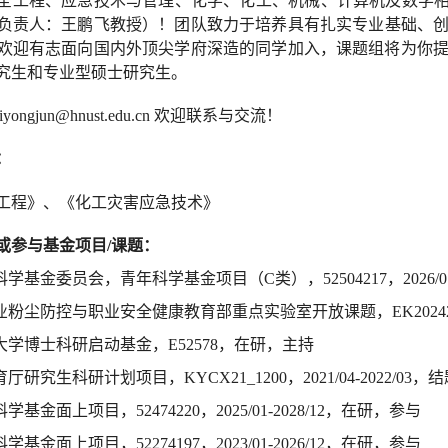
全工程、应急技术与管理、化学、化工、
机械、
计算机及数学
负责人
：
王鹏飞教授
）
！
团队致力于培养具有扎实专业基础、
欢迎有志面向国内外顶尖学府深造的同学加入，课题组将为你
究生和专业型硕士研究生
。
liyongjun@hnust.edu.cn
欢迎
联系
与
交流
！
：
工程》、
《
化工灾害应急技术
》
或参与基金项目
/
课题：
科学基金委员会，
青年科学基金项目（
C
类），
52504217
，
2026/0
业粉尘防控与职业安全
健康教育部重点实验室
开放课题，
EK2024
大学博士
科研启动基金
，
E52578
，在
研
，主持
育厅研究生科研计划项目，
KYCX21_1200
，
2021/04-2022/03
，
结
科学基金面上项目，
52474220
，
2
025/01-2028/12
，在
研
，参与
科学基金面上项目，
52274197
，
2
023/01-
2026/12
，
在
研
，参与