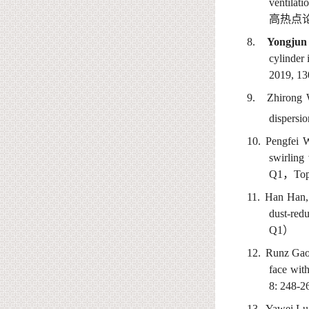
ventilat
高热点
8
.
Yongjun
cylinder
2019, 13
9
.
Z
hiro
ng
dispersio
10.
Pengfei
W
swirling
Q
1
，
T
o
1
1.
Han
Han
dust-red
Q
1
）
1
2.
Runz
Gao
face with
8: 248-2
1
3
.
Yawei
Lu