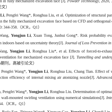
ion in fully mechanized excavation
face [J].
Powder Technology
, 2020,
论文
）
 Li
,
Pengfei
Wang*,
Ronghua
Liu, et al. Optimization of structural pa
 in the fully mechanized excavation face based on CFD and orthogonal 
0: 344-358.
（
J
CR
，
Q
1
）
Wang,
Yongjun Li
, Xuan Tong,
Junhui
Gong
*
.
Risk probability ev
n indoors based on uncertainty theory[J].
Journal of Loss Prevention in
ang,
Yongjun Li
,
Ronghua
Liu*, et al. Effects of forced-to-exhau
 ventilation for mechanized excavation face [J].
Tunnelling
and underg
p
期刊，
高被引论文）
,
Pengfei
Wang
*
,
Yongjun Li
,
Ronghua
Liu, Chang Tian
. Effect of 
uction efficiency of internal mixing air atomizing nozzle[J].
Advanced
,
Pengfei
Wang
*
,
Yongjun Li
,
Ronghua
Liu
. Determination of optima
 wall-mounted swirling ventilation using numerical simulations[J].
Int
64.
（
J
CR
，
Q
1
）
,
Rujia
Fan,
Zhirong
Wang
*
,
Xingyan
Cao,
Yongjun Li
,
Chendi
Lin