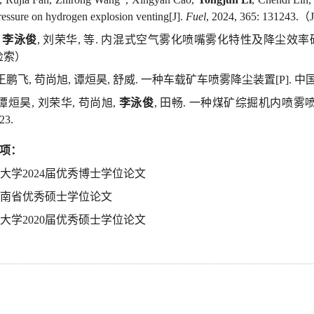
pressure on hydrogen explosion venting[J].
Fuel
, 2024, 365: 131243.
（
,
李泳俊
,
刘荣华
,
等
.
内混式
空气雾化喷嘴雾化特性及降尘效率
检索
）
王鹏飞
,
苟尚旭
,
谭烜昊
,
舒
威
.
一种车载矿车喷雾降尘装置
[P].
中
谭
烜昊
,
刘荣华
,
苟尚旭
,
李泳
俊
,
田
畅
.
一种煤矿
综掘机内喷雾
23.
项
：
业大学
2
024
届优秀博士学位论文
湖南省优秀硕士
学位
论文
技大学
2020
届
优秀硕士
学位
论文