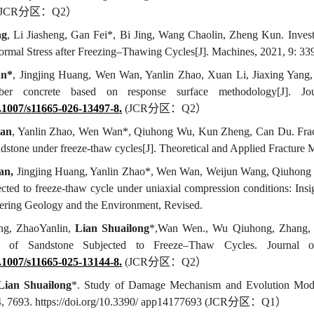
(JCR
分区：
Q2
）
ng
, Li Jiashen
g
, Gan Fei*, Bi Jing, Wang Chaolin, Zheng Kun. Invest
rmal Stress after Freezing–Thawing Cycles[J]. Machines, 2021, 9: 33
an
*
,
Jingjing Huang,
Wen Wan, Yanlin Zhao,
Xuan Li
,
Jiaxing Yang
iber concrete based on response surface methodology
[
J]
. Jo
0.1007/s11665-026-13497-8
.
(JCR
分区：
Q2
）
ian
, Yanlin Zhao
,
Wen Wan*, Qiuhong Wu, Kun Zheng, Can Du
.
Fra
ndstone under freeze-thaw cycles[J].
Theoretical and Applied Fracture 
an,
Jingjing Huang
, Yanlin Zhao*, Wen Wan,
Weijun
W
ang
,
Q
i
uh
on
ected to freeze-thaw cycle under uniaxial compression conditions
: Ins
eering Geology and the Environment,
Revised.
ing
, ZhaoY
anlin
,
Lian S
huailong
*
,Wan Wen., Wu Qiuhong, Zhang,
l of Sandstone Subjected to Freeze–Thaw Cycles.
Journal 
0.1007/s11665-025-13144-8
.
(JCR
分区：
Q2
）
Lian
Shuailong
*. Study of Damage Mechanism and Evolution Mode
4, 7693. https://doi.org/10.3390/ app14177693
(JCR
分区：
Q1
）