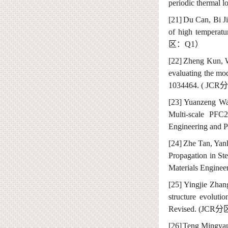
periodic thermal 
[21]
Du C
an
, Bi J
of high temperatu
区：
Q1
）
[22]
Zheng Kun, W
evaluating
the
m
o
103
4464
.
( JCR
[23]
Yuanzeng Wa
Multi-scale PFC2
Engineering and P
[24]
Zhe Tan, Yan
Propagation in St
Materials Enginee
[25]
Yingjie Zhan
structure evoluti
Revised. (JCR
分
[26]
Teng Mingyan