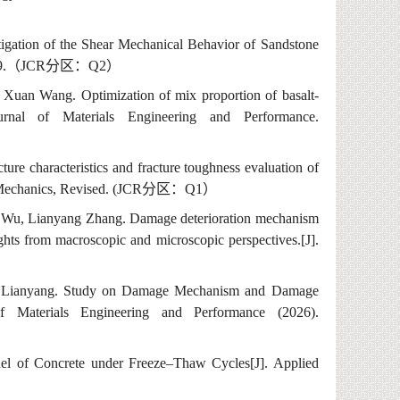
igation of the Shear Mechanical Behavior of Sandstone
9.
（
JCR
分区：
Q
2
）
, Xuan Wang.
Optimization of mix proportion of basalt-
urnal of Materials Engineering and Performance.
cture characteristics and fracture toughness evaluation of
Mechanics,
Revised.
(JCR
分区：
Q1
）
g
Wu, Lianyang
Zh
ang
. D
amage deterioration mechanism
ights from macroscopic and microscopic perspectives.
[J].
 Lianyang
.
Study on Damage Mechanism and Damage
of Materials Engineering and Performance
(2026).
l of Concrete under Freeze–Thaw Cycles[J]. Appl
ied