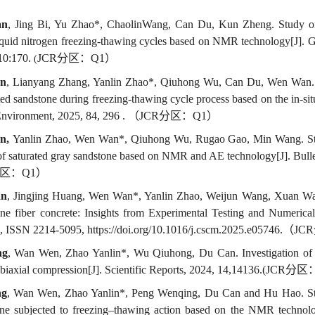
an
, Jing Bi
,
Yu Zhao*, ChaolinWang,
Can Du
,
Kun Zheng.
Study o
quid nitrogen freez
ing
‐thaw
ing
cycles based on
NMR
technology[J]
.
G
10:170.
JCR
分区：
Q1
）
(
an
, Lianyang
Zh
ang,
Yanlin Zhao
*,
Qiuhong Wu
,
Can Du
,
Wen Wan.
ted
sandstone
during
freez
ing-thawing cycle
process based on
the
in-si
Environment,
202
5
, 84, 296 .
（
JCR
分区：
Q1
）
an,
Yanlin Zhao, Wen Wan*, Qiuhong Wu, Rugao Gao,
Min
W
ang
.
S
of
saturated
gray
sandstone
based on NMR
and
AE
technology
[J].
Bull
区：
Q1
）
an
, Jingjing Huang, Wen Wan*, Yanlin Zhao, Weijun Wang, Xuan 
ene fiber concrete: Insights from Experimental Testing and Numerical
,
ISSN 2214-5095,
https://doi.org/10.1016/j.cscm.2025.e05746.
（
JCR
ng
,
Wan W
en
, Zhao Y
anlin
*, Wu Q
iuhong
, Du C
an
. Investigation o
 biaxial compression[J]. Scientific Reports, 2024,
14,
14136
.(JCR
分区
ng
, Wan Wen, Zhao Yanlin*, Peng Wenqing, Du Can and Hu Hao. St
ne subjected to freezing–thawing action based on the NMR technolo