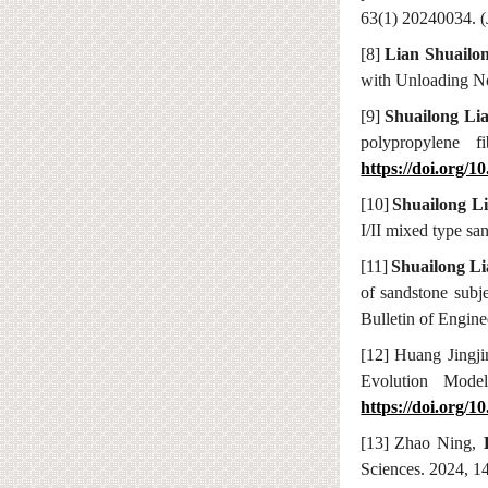
63(1)
20240034.
[8]
Lian Shuailo
with Unloading No
[9]
Shuailong Li
polypropylene f
https://doi.org/1
[10]
Shuailong L
I/II mixed type sa
[11]
Shuailong Li
of sandstone subj
Bulletin of Engin
[12]
Huang J
ingj
Evolution Mode
https://doi.org/1
[13]
Zhao N
ing,
Sci
ences
. 2024, 1