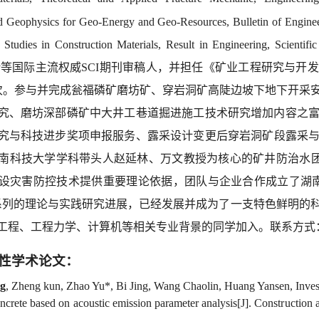
 Geophysics for Geo-Energy and Geo-Resources,
B
ulletin of Engin
 Studies in Construction Materials
, Result in Engineering,
Scientifi
y
等国际
主流权威
SCI
期刊审稿人
，并
担任《矿业工程研究与开发
次
。
参与
并完成
瓮福磷矿磨坊矿、穿岩洞矿高陡边坡下地下开采
究、磨坊深部磷矿中大井工巷道掘进施工技术研究增加内容之
究与科技进步奖项申报服务
、
露采设计变更后穿岩洞矿段露采
南科技大学学科带头人赵延林
、万文教授
为核心的
矿井防治水
设灾害防控技术提供重要理论依据，团队与企业合作成立了湖
系列的理论与
实践研究
进展
，
已经发展
并成为了
一支特色鲜明的
工程、工程力学、计算机等相关专业背景的同学加入。
联系方式
性学术论文：
ng
, Zheng kun, Zhao Yu*, Bi Jing, Wang Chaolin, Huang Yansen, Investi
concrete based on acoustic emission parameter analysis[J]. Constructio