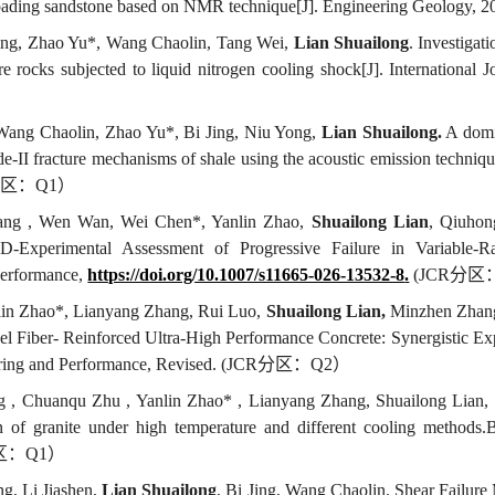
loading sandstone based on NMR technique[J].
Engineering Geology,
2
ing
, Zhao Y
u
*, Wang C
haolin
, Tang W
ei
,
Lian
Shuailong
. Investigat
re rocks subjected to liquid nitrogen cooling shock[J]. Internationa
ang Chaolin, Zhao Yu*, Bi Jing, Niu Yong
,
Lian Shuailong.
A
domi
de
-II
fracture
mechanism
s
of
shale
using
th
e
acoustic emission
techniq
分区：
Q1
）
ng , Wen Wan, Wei Chen*, Yanlin Zhao,
Shuailong Lian
, Qiuhon
D-Experimental Assessment of Progressive Failure in Variable-
erformance,
https://doi.org/10.1007/s11665-026-13532-8
.
(JCR
分区
lin Zhao*,
Lianyang Zhang,
Rui Luo,
Shuailong Lian,
Minzhen Zhan
eel Fiber- Reinforced Ultra-High Performance Concrete: Synergistic E
ring and Performance,
Revised. (JCR
分区：
Q2
）
g , Chuanqu Zhu , Yanlin Zhao* , Lianyang Zhang, Shuailong Lian,
on of granite under high temperature and different cooling methods
.
B
区：
Q1
）
g, Li Jiashen,
Lian Shuailong
, Bi Jing, Wang Chaolin. Shear Failur