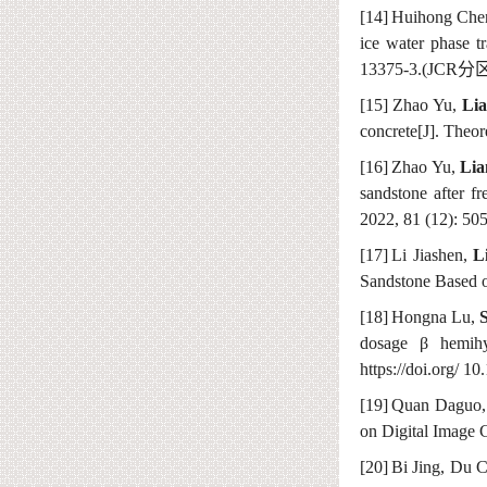
[14]
Huihong Chen
ice water phase t
13375-3.(JCR
分
[15]
Zhao Yu,
Lia
concrete[J]. Theo
[16]
Zhao Yu,
Lia
sandstone after f
2022, 81 (12): 50
[17]
Li Jiashen,
L
Sandstone Based o
[18]
Hongna Lu,
dosage
β hemihy
https://doi.org/
10.
[19]
Quan Daguo
on Digital Image 
[20]
Bi Jing, Du 