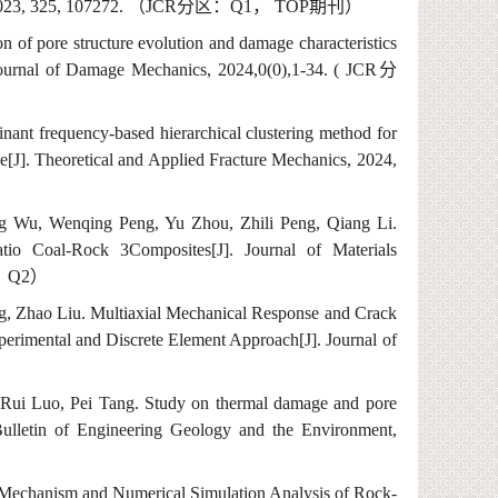
023,
325,
107272.
（
JCR
分区：
Q1
，
TOP
期刊
）
ion of pore structure evolution and damage characteristics
l Journal of Damage Mechanics, 2024
,0(0),1-34. ( JCR
分
nant frequency
-based
h
ierarchical clustering method for
ue
[J].
Theoretical and Applied Fracture Mechanics, 202
4
,
g Wu, Wenqing Peng, Yu Zhou, Zhili Peng, Qiang Li
.
Ratio Coal-Rock 3Composites
[
J]
. Journal of Materials
：
Q2
）
g,
Zhao Liu
.
Multiaxial Mechanical Response and Crack
xperimental and Discrete Element Approach
[
J]
. Journal of
 Rui Luo, Pei Tang
.
Study on thermal damage and pore
ulletin of Engineering Geology and the Environment,
e Mechanism and Numerical Simulation Analysis of Rock-