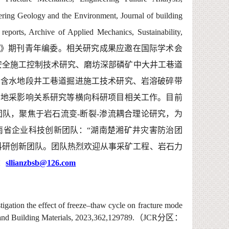
eering Geology and the Environment
, Journal of building
c reports, Archive of Applied Mechanics
,
Sustainability
,
》期刊青年编委。
相关研究成果应邀在国际学术会
安全施工控制技术研究、磨坊深部磷矿中大井工巷道
富含水地段井工巷道掘进施工技术研究、
岩溶破碎带
与地采影响关系研究
等横向
科研项目相关工作。
目前
团队，聚焦于岩石流变
-
断裂
-
渗流耦合理论研究，为
南省企业科技创新团队
：“
湖南楚湘矿井灾害防治团
科研创新团队。
团队热烈欢迎从事采矿工程、岩石力
：
sllianzbsb@126.com
gation the effect of freeze–thaw cycle on fracture mode
n and Building Materials, 2023,362,129789
.
（
JCR
分区：