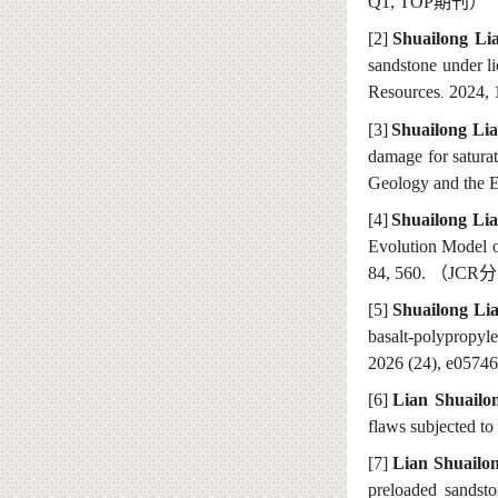
Q1, TOP
期刊）
[2]
Shuailong Li
sandstone
under li
Resources
2024, 
.
[3]
Shuailong Li
damage
for
satura
Geology and the 
[4]
Shuailong Li
Evolution
Model
84,
560
.
（
JCR
分
[5]
Shuailong Li
basalt-polypropyl
202
6 (24)
,
e05746
[6]
Lian
Shuailo
flaws subjected to
[7]
Lian Shuailo
preloaded sandsto