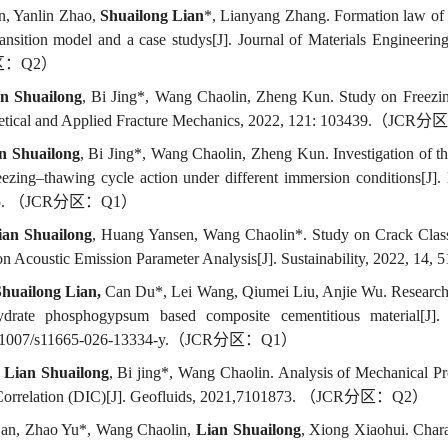
, Yanlin Zhao,
Shuailong Lian
*
, Lianyang Zhang.
Formation law of f
ransition model and a case studys[J]
. Journal of Materials Engineerin
区：
Q2
）
n Shuailong
, Bi Jing*, Wang Chaolin, Zheng Kun. Study on Freez
retical and Applied Fracture Mechanics, 2022, 121: 103439.
（
JCR
分
n Shuailong
, Bi Jing*, Wang Chaolin, Zheng Kun.
Investigation of 
reezing–thawing cycle action under different immersion conditions[J].
5.
（
JCR
分区：
Q1
）
ian Shuailong
, Huang Yansen, Wang Chaolin*. Study on Crack Classi
n Acoustic Emission Parameter Analysis[J]. Sustainability, 2022, 14, 5
Shuailong Lian,
Can Du*, Lei Wang, Qiumei Liu, Anjie Wu
. Research
drate phosphogypsum based composite cementitious material[J]
.
1007/s11665-026-13334-y
.
（
JCR
分区：
Q1
）
,
Lian Shuailong
, Bi jing*, Wang Chaolin. Analysis of Mechanical P
Correlation (DIC)[J]. Geofluids, 2021,7101873.
（
JCR
分区：
Q2
）
Can, Zhao Yu*, Wang Chaolin,
Lian Shuailong
, Xiong Xiaohui. Char