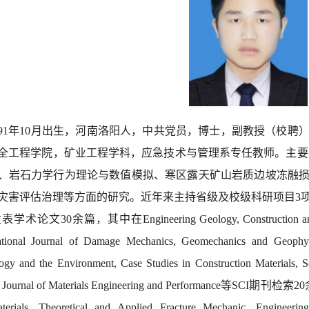
91
年
10
月出生
，河南洛阳人
，
中共党员，博士，副教授（校聘
全工程学院
，矿业工程学科，
应急技术与管理
系专任
教师
。
主要
、岩
石
力学行为
理论与
数值模拟
、寒区露天
矿山岩质边坡冻融
灾害评估治
理等方面的
研究。
近年来主持省级及校级科研项目
3
发表学术论文
30
余
篇，其中
在
Engineering Geology, Construction an
ational Journal of Damage Mechanics
,
Geomechanics and Geophysi
ogy and the Environment
,
Case Studies in Construction Materials
,
S
, Journal of Materials Engineering and Performance
等
SCI
期刊检索
20
erials, Theoretical and Applied Fracture Mechanic
, Engineerin