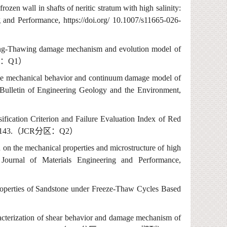
rozen wall in shafts of neritic stratum with high salinity:
g and Performance,
https://doi.org/
10.1007/s11665-026-
ing-Thawing damage mechanism and evolution model of
区：
Q1
）
the mechanical behavior and continuum damage model of
Bulletin of Engineering Geology and the Environment,
fication Criterion and Failure Evaluation Index of Red
143.
（
JCR
分区：
Q
2
）
 on the mechanical properties and microstructure of high
 Journal of Materials Engineering and Performance,
roperties of Sandstone under Freeze-Thaw Cycles Based
acterization of shear behavior and damage mechanism of