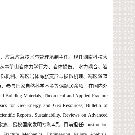
），应急
应急技术与管理系
副主任。
现
任
湖南科技大
从事
矿山
岩体力学
行为
、岩体损伤、
水力耦合、
岩
损伤机制、
寒区岩体冻胀变形与损伤机理、
寒区隧道
项，参与国家自然科学基金等课题
10
余项，
在国
内外
d Building Materials, Theoretical and Applied Fracture
cs for Geo-Energy and Geo-Resources,
Bulletin of
cientific Reports
, Sustainability,
Reviews on Ad
v
a
n
ced
余
篇，授权国家发明专利
4
项。目前担任
Construction
g Fracture Mechanics,
E
ngineering Failure Analysis,