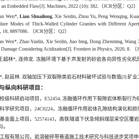
th an Embedded Flaw[J]. Machines, 2022 (10): 382.
（
JCR
分区：
Q
2
）
an Wen*,
Lian Shuailong
, Xie Senlin, Zhou Yu, Peng Wenqing, Ku
ilure Modes of Thick-Walled Cylinder Granites with Different Apert
0, 18, 8897086.
（
JCR
分区：
Q
2
）
n Wen*, Zhao Yanlin, Xie Senlin, Jiao bing, Dong Zhenming, Wang 
s Damage Considering Acidization[J].
Frontiers in Physics,
2020, 8.
（
王超林
*
,
连帅龙
.
冻融环境下基于声发射的砂岩各向异性劣化机
*,
赵延林
.
双轴加压下双裂隙类岩石材料破坏试验与数值
[J].
矿业
与纵向科研项目：
校级科研启动项目，
E52454,
冻融循环作用下裂隙岩体断裂行为
科学研究项目，
24C0224
，冻融循环作用岩体孔隙结构演化和损
基金面上项目，
52574143
，高铁隧道下伏急倾斜煤层采空区覆岩
与
。
工程有限公司，岩溶破碎带巷道施工技术研究与科技进步奖项申