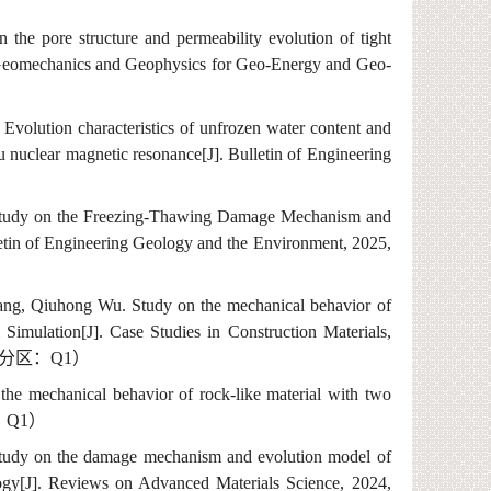
n the pore
structure and
p
ermeability
evolution of tight
eomechanics and Geophysics for Geo-Energy and Geo-
Evolution characteristics of unfrozen water content and
tu nuclear magnetic resonance[J].
Bulletin of Engineering
tudy
on
the Freezing-Thawing
Damage Mechanism
and
etin of Engineering Geology and the Environment,
2025,
Wang, Qiuhong Wu
.
Study on the mechanical behavior of
 Simulation[J].
Case Studies in Construction Materials,
分区：
Q1
）
f the mechanical behavior of rock-like material with two
：
Q1
）
udy on the damage mechanism and evolution model of
gy[J].
Reviews on Ad
v
a
n
ced Materials Science,
2024,