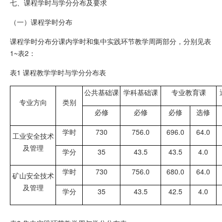
七、课程学时与学分分布及要求
（一）课程学时分布
课程学时分布分课内学时和集中实践环节教学周两部分，分别见表
1~表2：
表1 课程教学学时与学分分布表
公共基础课
学科基础课
专业教育课
专业方向
类别
必修
必修
必修
选修
学时
730
756.0
696.0
64.0
工业安全技术
及管理
学分
35
43.5
43.5
4.0
学时
730
756.0
680.0
64.0
矿山安全技术
及管理
学分
35
43.5
42.5
4.0