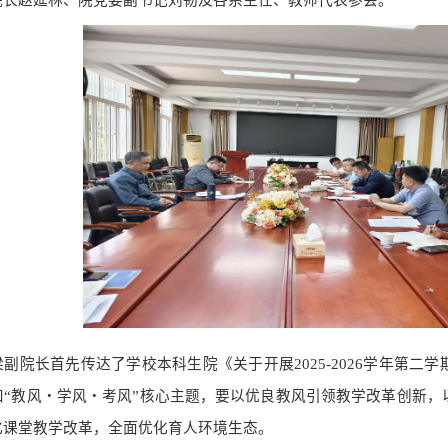
院长赵延林
、
院党委副书记刘韧及各系主任、教师代表参会。
梁
副院长
首先传达了学校本科生院《关于开展2025-2026学年第二
扣“教风・学风・考风”核心主题，要以优良教风引领教学改革创新
化课堂教学改革，全面优化育人环境生态。