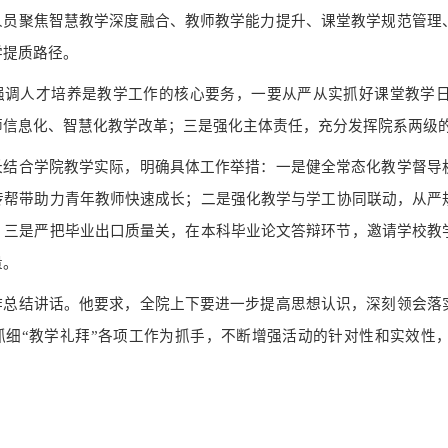
人员聚焦智慧教学深度融合、教师教学能力提升、课堂教学规范管理
学提质路径。
强调人才培养是教学工作的核心要务，
一要从严从实抓好课堂教学
师信息化、智慧化教学改革；
三是强化主体责任，充分发挥院系两级
长结合学院教学实际，明确具体工作举措：
一是健全常态化教学督导
传帮带助力青年教师快速成长；
二是强化教学与学工协同联动，从严
；三是严把毕业出口质量关，在本科毕业论文答辩环节，邀请学校教
量。
作总结讲话。他要求，全院上下要进一步提高思想认识，深刻领会落
抓细“教学礼拜”各项工作为抓手，不断增强活动的针对性和实效性