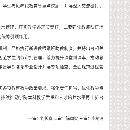
、学生考风考纪教育等重点议题，开展深入交流研讨，
日常管理，压实教学各环节责任；二要强化教师队伍培
的统筹引领作用
。
机制，严格执行新进教师跟班助教制度，
并将
出台
相关
规范学生请假审批管理，着力提升课堂到课率，推动教
学督导对各系毕业设计开展专项抽查，全面规范过程管
实各项教育教学政策要求
，
强化责任担当，优化教学资
，持续推动学院本科教学质量和人才培养水平再上新台
一审：刘长春 二审：陈国梁 三审：李树清