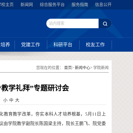
学校主页
新闻网
综合服务平台
服务指南
信息公开
后培养
党建工作
科研平台
校友工作
您现在的位置：
首页
>
新闻中心
> 学院新闻
“教学礼拜”专题研讨会
：
小
中
大
化教育教学改革，夯实本科人才培养根基，
5月11日上
议由学院教学副院长陈国梁主持
，
院长王鹏飞、院党委