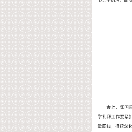
书记李树清、副
会上，陈国
学礼拜工作要紧
量底线，持续深