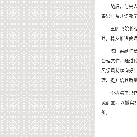
随后，与会
集思广益共谋教
王鹏飞院长
养，稳步推进教
陈国梁副院
管理文件，通过
风学风持续向好
理、提升培养质
李树清书记
源配置，以抓实
阶。