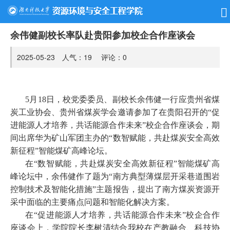
余伟健副校长率队赴贵阳参加校企合作座谈会
2025-05-23 人气：
19
评论：
0
5
月
18
日，校党委委员、副校长余伟健一行应贵州省煤
炭工业协会、贵州省煤炭学会邀请参加了在贵阳召开的
“
促
进能源人才培养，共话能源合作未来
”
校企合作座谈会，期
间出席华为矿山军团主办的
“
数智赋能，共赴煤炭安全高效
新征程
”
智能煤矿高峰论坛。
在
“
数智赋能，共赴煤炭安全高效新征程
”
智能煤矿高
峰论坛中，余伟健作了题为
“
南方典型薄煤层开采巷道围岩
控制技术及智能化措施
”
主题报告，提出了南方煤炭资源开
采中面临的主要痛点问题和智能化解决方案。
在
“
促进能源人才培养，共话能源合作未来
”
校企合作
座谈会上，学院院长李树清结合我校在产教融合、科技协