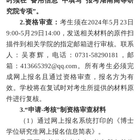
时须在“备用信息”中填写“报考湖南高等研
究院专项”。
2.
资格审查：
考生须在
2024
年
5
月
23
日
9:00
-
5
月
2
9
日
14:00
，发送相关材料的原件扫
描件到相关学院的指定邮箱进行审核。联系
人：吴赛辉，电话：
0731-58290181
，
邮
箱：
413665392@qq.com
。
所有考生必须完
成网上报名且通过资格审查，报名方为有
效。学校将在复试时对考生所提供的材料原
件进行复核。
3.“申请-考核”制资格审查材料
（1）通过网上报名系统打印的《博士
学位研究生网上报名信息简表》。