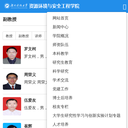
网站首页
副教授
新闻中心
学院概况
教授
副教授
讲师
实验员
师资队伍
罗文柯
本科教学
罗文柯，男，湖南邵阳人，1963年9月出...
研究生教育
科学研究
周荣义
学术交流
周荣义 周荣义，男，1973....
党建工作
博士后培养
伍爱友
校友专栏
伍爱友，男，湖南新化人，1975年7月出...
大学生研究性学习与创新实验计划专题
人才培养
崔辉