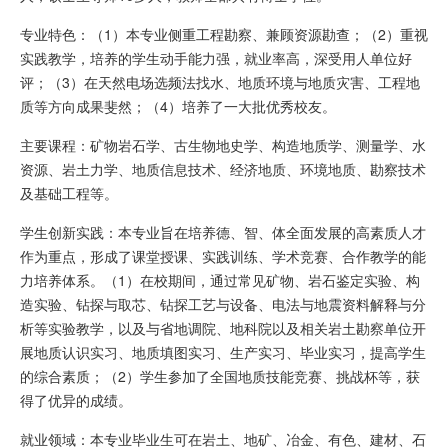
专业特色：（1）本专业侧重工程勘察、兼顾资源勘查；（2）重视
实践教学，培养的学生动手能力强，就业率高，深受用人单位好
评；（3）在天然电场选频法找水、地质环境与地质灾害、工程地
质等方向成果斐然；（4）培养了一大批优秀校友。
主要课程：矿物岩石学、古生物地史学、构造地质学、测量学、水
资源、岩土力学、地质信息技术、经济地质、环境地质、勘察技术
及基础工程等。
学生创新实践：本专业旨在培养德、智、体全面发展的高素质人才
作为重点，形成了课堂授课、实践训练、学术竞赛、合作教学的能
力培养体系。（1）在校期间，通过常见矿物、岩石鉴定实验、构
造实验、钻探与取芯、钻探工艺与设备、电法与地震资料解释与分
析等实验教学，以及与省地调院、地科院以及相关岩土勘察单位开
展地质认识实习、地质填图实习、生产实习、毕业实习，提高学生
的综合素质；（2）学生参加了全国地质技能竞赛、挑战杯等，获
得了优异的成绩。
就业领域：本专业毕业生可在岩土、地矿、冶金、有色、建材、石