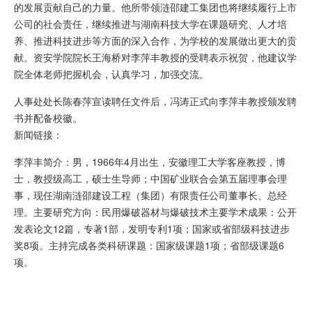
的发展贡献自己的力量。他所带领涟邵建工集团也将继续履行上市
公司的社会责任，继续推进与湖南科技大学在课题研究、人才培
养、推进科技进步等方面的深入合作，为学校的发展做出更大的贡
献。资安学院院长王海桥对李萍丰教授的受聘表示祝贺，他建议学
院全体老师把握机会，认真学习，加强交流。
人事处处长陈春萍宣读聘任文件后，冯涛正式向李萍丰教授颁发聘
书并配备校徽。
新闻链接：
李萍丰简介：男，1966年4月出生，安徽理工大学客座教授，博
士，教授级高工，硕士生导师；中国矿业联合会第五届理事会理
事，现任湖南涟邵建设工程（集团）有限责任公司董事长、总经
理。主要研究方向：民用爆破器材与爆破技术主要学术成果：公开
发表论文12篇，专著1部，发明专利1项；国家或省部级科技进步
奖8项。主持完成各类科研课题：国家级课题1项；省部级课题6
项。