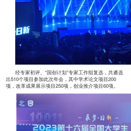
经专家初评、“国创计划”专家工作组复选，共遴选
出
510
个项目参加此次年会，其中学术论文项目
200
项，改革成果展示项目
250
项，创业推介项目
60
项。