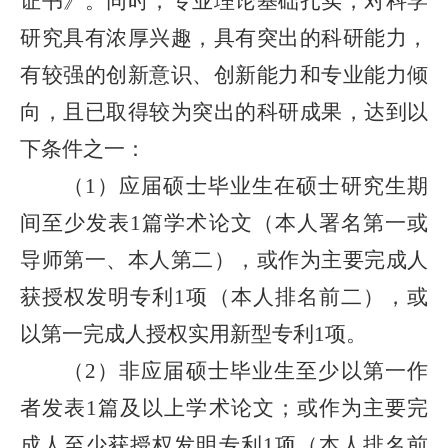
研究具有浓厚兴趣，具有突出的科研能力，
有较强的创新意识、创新能力和专业能力倾
向，且已取得较为突出的科研成果，达到以
下条件之一：
（
）应届硕士毕业生在硕士研究生期
1
间至少发表
篇
学术
论文（本人署名第一或
1
导师第一、本人第二）
，
或作为主要完成人
获授权
发明
专利
项（本人排名前
二
）
，
或
1
以第一完成人授权实用新型专利
项
。
1
（
）非应届硕士毕业生至少以第一作
2
者发表
篇及以上学术论文；或作为主要完
1
成人至少获授权发明专利
项（本人排名前
1