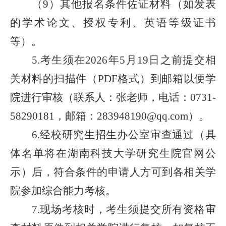
（
）
其他报名条件佐证材料（如发表
9
的学术论文、授权专利、英语等级证书
等）。
考生须在
年
月
日
之前提交相
5.
2026
5
19
关材料的扫描件
（
格式
）
到邮箱
以便学
PDF
院
进行审核（联系人：
张
老师，电话：
0731-
，邮箱：
）。
58290181
283948190
@qq.com
经校研究生招生办公室审查通过（具
6
.
体名单将在湖南科技大学研究生院官网公
示）后，符合条件的申请人方可到各相关
学
院
参加综合能力考核。
现场考核时，考生须提交所有资格审
7
.