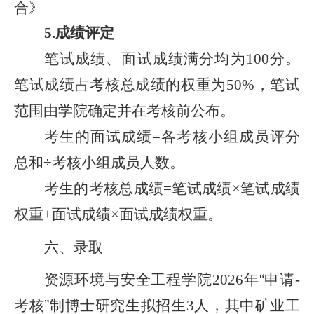
合》
成绩评定
5.
笔试成绩、面试成绩满分均为
分。
100
笔试成绩占考核总成绩的权重为
，
笔试
50%
范围由学院确定并在考核前公布。
考生的面试成绩
各考核小组成员评分
=
总和
考核小组成员人数。
÷
考生的考核总成绩
笔试成绩
笔试成绩
=
×
权重
面试成绩
面试成绩权重。
+
×
六、录取
资源环境与安全工程
学院
年
“申请
2026
-
考核
”
制博士研究生拟招生
人
，
其中矿业工
3