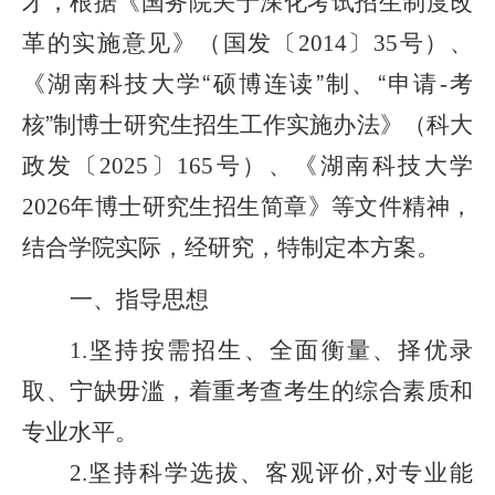
才，根据《国务院关于深化考试招生制度改
革的实施意见》（国发〔
〕
号）、
2014
35
《湖南科技大学
“
硕博连读
”
制、
“
申请
考
-
核
”
制博士研究生招生工作实施办法》（科大
政发〔
〕
号）、《湖南科技大学
2025
165
年博士研究生招生简章》
等文件精神，
2026
结合学院实际，经研究，特制定本方案。
一、指导思想
坚持按需招生、全面衡量、择优录
1.
取、宁缺毋滥，着重考查考生的综合素质和
专业水平。
坚持科学选拔、客观评价
对专业能
2.
,