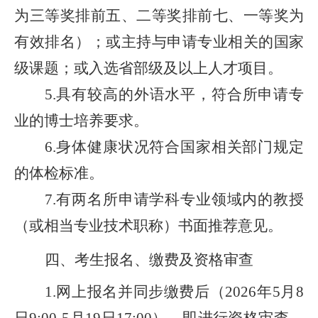
为三等奖排前
五
、二等奖
排
前七
、
一等奖为
有效排名）；或主持与申请专业相关的国家
级课题；或入选省部级及以上人才项目。
具有较高的
外语水平
，
符合
所申请专
5
.
业
的博士培养要求。
身体健康状况符合国家相关部门规定
6.
的体检标准。
有两名所申请学科专业领域内的教授
7.
（或相当专业技术职称）书面推荐意见。
四、考生报名、缴费及资格审查
网上报名
并同步缴费
后
（
年
月
1.
2026
5
8
日
月
日
）
，
即
进行资格审查。