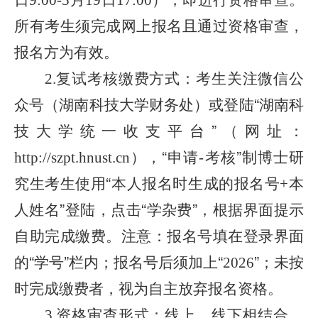
9:00-
5
19
17:00
所有考生须完成网上报名且通过资格审查，
报名方为有效。
复试考核
缴费方式：考生关注微信公
2
.
众号（湖南科技大学财务处）或登陆
“
湖南科
技大学统一收支平台
”
（网址：
），
“
申请
考核
”
制博士研
http://szpt.hnust.cn
-
究生考生使用
“
本人报名时生成的报名号
本
+
人姓名
”
登陆，点击
“
学杂费
”
，根据界面提示
自助完成缴费。注意：报名号填在登录界面
的
“
学号
”
栏内；报名号后须加上
“
”
；未按
2026
时完成缴费者，视为自主放弃报名资格。
资格审查形式：线上、线下相结合。
3.