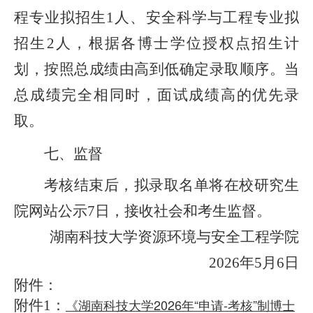
程专业拟招生
人、安全科学与工程专业拟
1
招生
人，
根据各博士学
位授权点招生计
2
划，按照总成绩由高到低确定录取顺序。当
总成绩完全相同时，面试成绩高的优先录
取。
七、监督
考核
结束后，拟录取名单将在校研究生
院网站公示
日，接收社会和考生监督。
7
湖南科技大学
资源环境与安全工程
学院
年
月
日
20
26
5
6
附件：
附件
：
《湖南科技大学2026年“申请-考核”制博士
1