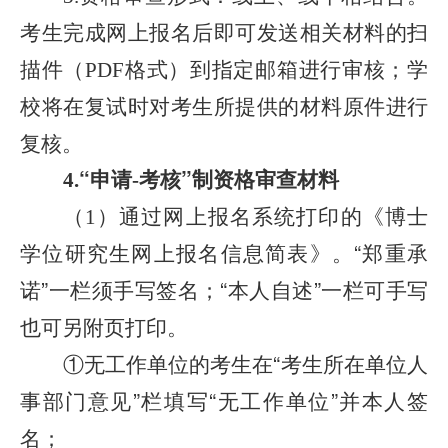
考生完成网上报名后即可发送相关材料的扫
描件
（
格式
）
到指定邮箱进行审核；学
PDF
校将在复试时对考生所提供的材料原件进行
复核。
“
申请
考核
”
制资格审查材料
4.
-
（
）通过网上报名系统打印的《博士
1
学位研究生网上报名信息简表》。
“
郑重承
诺
”
一栏须手写签名；
“
本人自述
”
一栏可手写
也可另附页打印。
①
无工作单位的考生在
“
考生所在单位人
事部门意见
”
栏填写
“
无工作单位
”
并本人签
名；