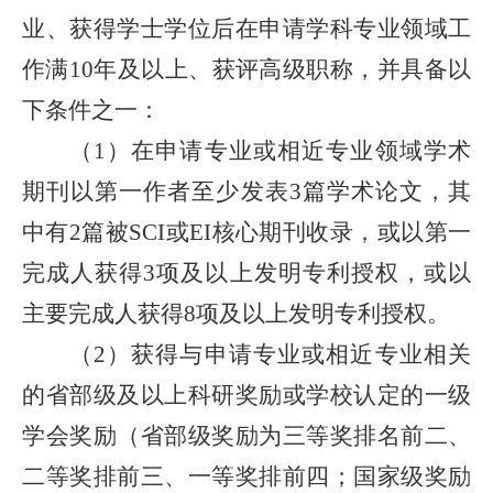
业、获得学士学位后在申请学科专业领域工
作满
年及以上、获评高级职称，并具备以
10
下条件之一：
（
）
在申请专业或相近专业领域学术
1
期刊以第一作者至少发表
篇学术论文，其
3
中有
篇被
或
核心期刊收录，或以第一
2
SCI
EI
完成人获得
项及以上发明专利授权
，
或以
3
主要完成人获得
项及以上发明专利
授权。
8
（
）获得与申请专业或相近专业相关
2
的省部级及以上
科研
奖励
或学校认定的一级
学会奖励
（省部级奖励为三等奖排名前二、
二等奖排前三、一等奖排前四；国家级奖励