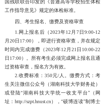
国残联联合印发的《普通高等学校招生体检
工作指导意见》规定的体检标准。
四、考生报名、缴费及资格审查
网上报名后
（
年
月
日
1.
2023
12
7
9:00-12
月
日
）
，即进行资格审查，并在规定
20
17:00
时间内完成缴费
（
年
月
日
2023
12
21
10:00-22
日
）
。所有考生必须完成网上报名且通
17:00
过资格审查，报名方为有效。
收费标准：
元
人。缴费方式：考
2.
350
/
生
关注微信公众号（湖南科技大学财务处）
或
登陆“湖南科技大学统一收支平台
”（网
址：
），
“硕博连读”制博士
http://szpt.hnust.cn