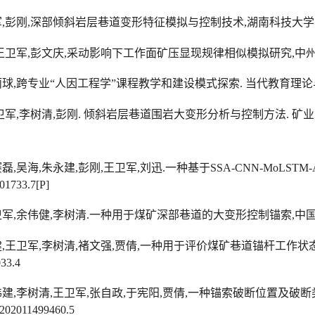
军
,
彭刚
,
深部倾斜岩层巷道变形特征模拟与控制技术
,
湖南科技大学
王卫军
,
彭文庆
,
采动影响下工作面矿压显现规律相似模拟研究
,
中
丽球
,
跨专业
“
人因工程学
”
课程教学和建设模式探索
.
当代教育理论
卫军
,
李树清
,
彭刚
.
倾斜岩层巷道围岩大变形分析与控制方法
.
矿业
赛磊
,
吴海
,
朱永建
,
彭刚
,
王卫军
,
刘迅
.
一种基于
SSA-CNN-MoLSTM-At
01733.7[P]
卫军
,
余伟健
,
李树清
.
一种用于煤矿深部巷道的大变形控制锚索
,
中
健
,
王卫军
,
李树清
,
褚文强
,
贾倩
,
一种用于评价煤矿巷道锚杆工作状
33.4
伟建
,
李树清
,
王卫军
,
张自政
,
于宪阳
,
贾倩
,
一种锚索破断位置及破断
20
2011499460.5