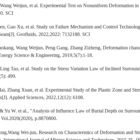
Wang Weijun, et al. Experimental Test on Nonuniform Deformation in th
80. SCI
ren, Gao Xu, et al. Study on Failure Mechanism and Control Techno
Seam[J]. Geofluids, 2022,2022: 7132188. SCI
kang, Wang Weijun, Peng Gang, Zhang Zizheng, Deformation character
, Energy Science & Engineering, 2019,5(7):1-18.
 Ling Tao, et al. Study on the Stress Variation Law of Inclined Surro
(5): 499.
ai, Zhang Xuan, et al. Experimental Study of the Plastic Zone and St
[J]. Applied Sciences, 2022,12(12): 6108.
 Yu W. et al., "Analysis of Influence Law of Burial Depth on Surro
, Vol.2020(2020), p.8870800.
g,Wang Wei-jun, Research on Characteristics of Deformation and Stre
, International Journal of Mining Science and Technology, 2015,25
（