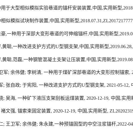
种用于大型相似模拟实验巷道的锚杆安装装置
,
中国
,
实用新型
,201
种相似模拟试块制作装置
,
中国
,
实用新型
,2018.07.31,ZL201721777
佳豪
,
一种用于深部大变形巷道的可伸缩锚杆
,
中国
,
实用新型
,2019.
宇
,
黄聪
,
一种改进支护方式的
U
型钢支架
,
中国
,
实用新型
,2019.06.2
宇
,
黄聪
,
范磊
,
一种钢管混凝土支架让压装置
,
中国
,
实用新型
,2019.0
卫军
;
余伟健
;
李树清
,
一种用于煤矿深部巷道的大变形控制锚索
,
军
;
张自政
;
于宪阳
,
一种改进支护方式的
U
型钢支架
, 2021-05-12,
晓
;
吴海
,
一种矿下液压支架刮板运煤装置
, 2020-12-19,
中国
,
实用
;
褚文强
,
锚索束固定装置
, 2020-12-19,
中国
,
实用新型
,
ZL20202319
仁
;
王卫军
;
余伟健
;
朱永建
,
一种预锚固型的中空注浆锚杆
,2022-04