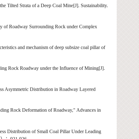
e Tilted Strata of a Deep Coal Mine[J]. Sustainability.
logy of Roadway Surrounding Rock under Complex
istics and mechanism of deep subsize coal pillar of
unding Rock Roadway under the Influence of Mining[J].
ress Asymmetric Distribution in Roadway Layered
unding Rock Deformation of Roadway," Advances in
ss Distribution of Small Coal Pillar Under Leading
6
）：
921-926