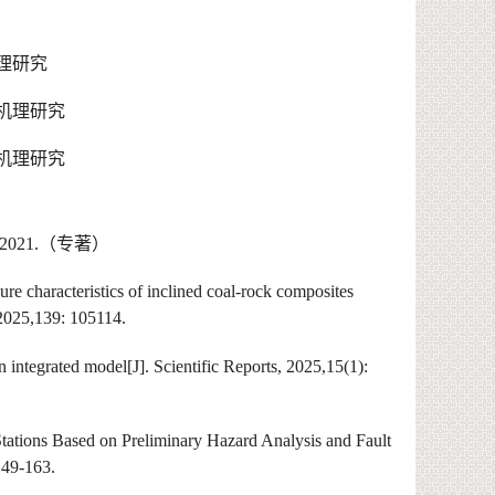
理研究
机理研究
机理研究
,2021.
（专著）
re characteristics of inclined coal-rock composites
 2025,139: 105114.
integrated model[J]. Scientific Reports, 2025,15(1):
ations Based on Preliminary Hazard Analysis and Fault
149-163.