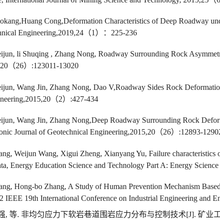
aokang,Huang
Cong,
Deformation Characteristics of Deep Roadway unde
hnical Engineering,2019,24
（
1
）：
225-236
jun, li Shuqing , Zhang Nong, Roadway Surrounding Rock Asymmetric
,20
（
26
）
:123011-13020
jun, Wang Jin, Zhang Nong, Dao V,Roadway Sides Rock Deformation 
ineering,2015,20
（
2
）
:427-434
jun, Wang Jin, Zhang Nong,Deep Roadway Surrounding Rock Deforma
onic Journal of Geotechnical Engineering,2015,20
（
26
）
:12893-1290
g, Weijun Wang, Xigui Zheng, Xianyang Yu, Failure characteristics of
rata, Energy Education Science and Technology Part A: Energy Science
ng, Hong-bo Zhang, A Study of Human Prevention Mechanism Based on
2 IEEE 19th International Conference on Industrial Engineering and 
强
,
等
.
非均匀应力下软岩巷道围岩应力分布与控制技术
[J].
矿业