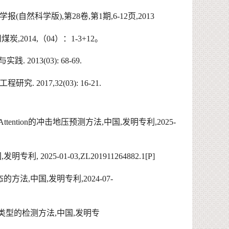
学报
(
自然科学版
),
第
28
卷
,
第
1
期
,6-12
页
,2013
州煤炭
,2014,
（
04
）：
1-3+12
。
与实践
. 2013(03): 68-69.
工程研究
. 2017,32(03): 16-21.
tention
的冲击地压预测方法
,
中国
,
发明专利
,2025-
国
,
发明专利
, 2025-01-03,ZL201911264882.1[P]
态的方法
,
中国
,
发明专利
,
2024-07-
类型的检测方法
,
中国
,
发明专