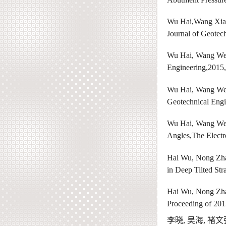
Wu
Hai,Wang
Xi
Journal of Geotec
Wu Hai, Wang Wei
Engineering,2015
Wu Hai, Wang Wei
Geotechnical Eng
Wu Hai, Wang Wei
Angles,The Electr
Hai Wu, Nong Zhan
in Deep Tilted St
Hai Wu, Nong Zha
Proceeding of 201
李晓
,
吴海
,
褚文