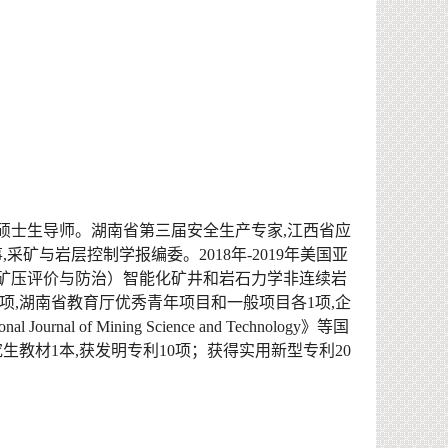
硕士生导师。
湖南省第三届安全生产专家,江西省应
,采矿与岩层控制学报编委。2
018
年-
2019
年美国亚
矿压评价与防治）智能化矿井和岩石力学
非连续岩
1项,
湖南省教育厅优秀青年项目和一般项目各1项,
企
ional Journal of Mining Science and Technology》等国
究生教材1本,获发明专利10项；获得实用新型专利
20