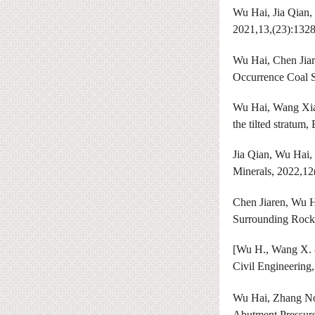
Wu Hai, Jia Qian, 
2021,13,(23):132
Wu Hai, Chen Jia
Occurrence Coal 
Wu Hai, Wang Xiao
the tilted stratum
Jia Qian, Wu Hai,
Minerals, 2022,12
Chen Jiaren, Wu H
Surrounding Rocks
[Wu H., Wang X. &
Civil Engineering
Wu Hai, Zhang Non
Abutment Pressure