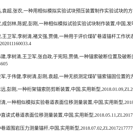
迅
,
袁超
,
张农
,
一种用相似模拟实验试块预压装置制作实验试块的方
农
,
成剑林
,
陈妮
,
彭刚
,
一种相似模拟试验实验试块制作装置
,
中国
,
发
健
,
王卫军
,
李树清
,
褚文强
,
贾倩
,
一种用于评价煤矿巷道锚杆工作状
202011160033.4
伟建
,
李树清
,
王卫军
,
张自政
,
于宪阳
,
贾倩
,
一种锚索破断位置及破断
4605
卫军
,
于伟健
,
李树清
,
彭刚
,
袁超
,
一种无损测定煤矿锚索锚固位置的
恩远
,
彭刚
,
一种桁架锚索防剪断装置
,
中国
,
实用新型
,2018.01.09,ZL
树清
,
一种相似模拟实验巷道表面位移测量装置
,
中国
,
实用新型
,201
种直读式巷道表面位移测量装置
,
中国
,
实用新型
,2018.05.11,ZL201
种巷道围岩压力测量锚杆
,
中国
,
实用新型
,2018.07.02,ZL2017217777