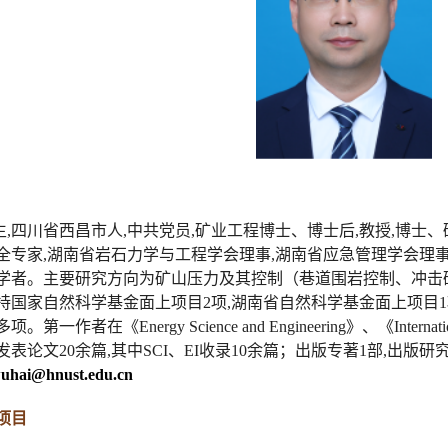
生
,
四川省西昌市
人,
中共党员,矿业工程
博士
、博士后,教授,博士、
全专家,湖南省岩石力学与工程学会理事,湖南省应急管理学会理事
学者。
主要研究方向为矿山压力
及其控制（
巷道围岩控制
、冲击
持国家自然科学基金面上项目2
项,
湖南省自然科学基金面上项目
多项。
第一作者在
《Energy
Science
and
Engineering》、
《Internat
发表论文20余篇
,
其中SCI
、
EI收录10
余
篇
；出版专著1部,出版研
uhai@hnust.edu.cn
项目