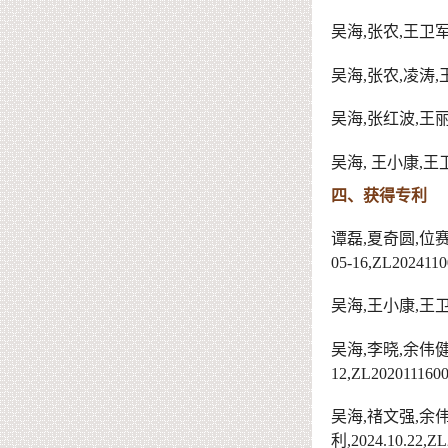
吴海
,
张农
,
王卫
吴海
,
张农
,
凌涛
,
吴海
,
张红波
,
王
吴海
,
王小康
,
王
四、获得专利
谭磊
,
夏奇圆
,
位
05-16,ZL2024110
吴海
,
王小康
,
王
吴海
,
李晓
,
余伟
12
,ZL
2020111600
吴海
,
禇文强
,
余
利
,20
24.10.22
,ZL