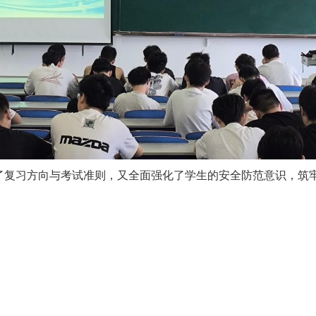
了复习方向与考试准则，又全面强化了学生的安全防范意识，筑