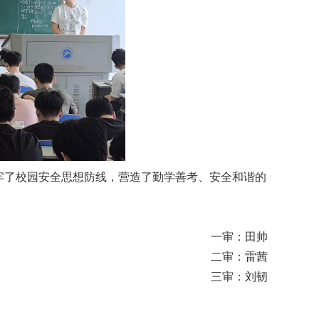
牢了校园安全思想防线，营造了勤学善考、安全和谐的
一审：田帅
二审：雷茜
三审：刘韧