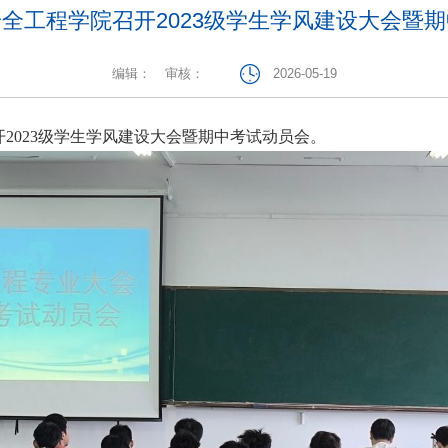
全工程学院召开2023级学生学风建设大会暨
编辑：
审核：
2026-05-19
召开2023级学生学风建设大会暨期中考试动员会。