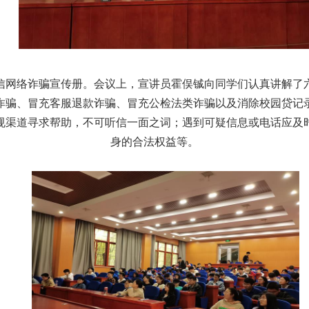
信网络诈骗宣传册。会议上，宣讲员霍俣铖向同学们认真讲解了
诈骗、冒充客服退款诈骗、冒充公检法类诈骗以及消除校园贷记
规渠道寻求帮助，不可听信一面之词；遇到可疑信息或电话应及
身的合法权益等。