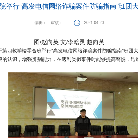
院举行“高发电信网络诈骗案件防骗指南”班团
编辑：
审核：
2021-04-20
图
/
赵向英
文
/
李晗灵
赵向英
学院于第四教学楼零合班举行“高发电信网络诈骗案件防骗指南”班
段的认识，增强辨别能力，在遇到类似事件时能够提高警惕，迅